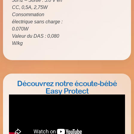
50Hz – Sortie : 5.0 V en
CC, 0,5A, 2,75W
Consommation
électrique sans charge :
0.070W
Valeur du DAS : 0,080
W/kg
Découvrez notre écoute-bébé
Easy Protect