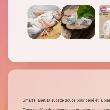
Smart Planet, la sucette douce pour bébé et la pla
Tigex est fière de présenter sa première sucette éc