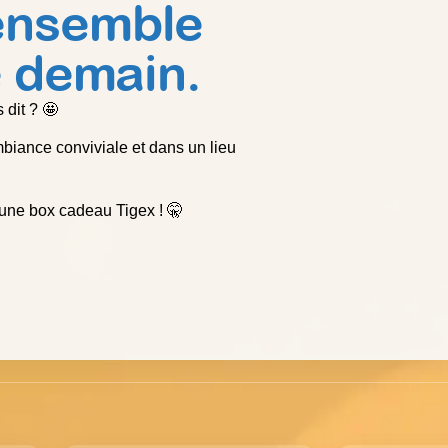
ensemble
e demain.
 dit ? 🤩
iance conviviale et dans un lieu
 une box cadeau Tigex ! 🤫