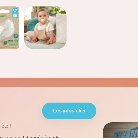
Les infos clés
nète !
o-conçue, fabriquée à partir