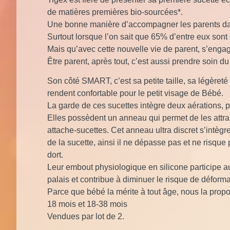
de matières premières bio-sourcées*.
Une bonne manière d’accompagner les parents da
Surtout lorsque l’on sait que 65% d’entre eux son
Mais qu’avec cette nouvelle vie de parent, s’engage
Être parent, après tout, c’est aussi prendre soin du
Son côté SMART, c’est sa petite taille, sa légèreté
rendent confortable pour le petit visage de Bébé.
La garde de ces sucettes intègre deux aérations, pou
Elles possèdent un anneau qui permet de les attrap
attache-sucettes. Cet anneau ultra discret s’intègr
de la sucette, ainsi il ne dépasse pas et ne risque
dort.
Leur embout physiologique en silicone participe
palais et contribue à diminuer le risque de déform
Parce que bébé la mérite à tout âge, nous la propos
18 mois et 18-38 mois
Vendues par lot de 2.