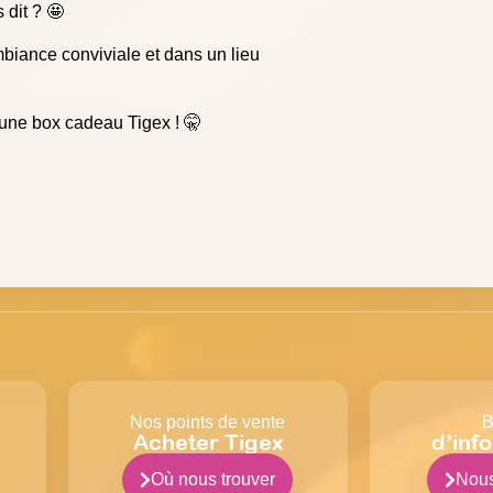
 dit ? 🤩
iance conviviale et dans un lieu
 une box cadeau Tigex ! 🤫
Nos points de vente
B
Acheter Tigex
d’inf
Où nous trouver
Nous