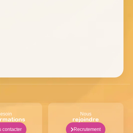
esoin
Nous
ormations
rejoindre
 contacter
Recrutement