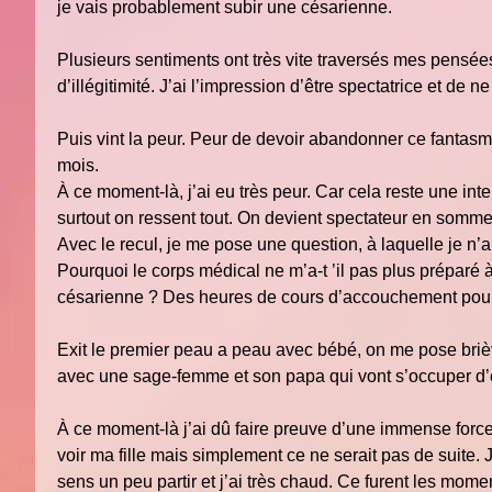
je vais probablement subir une césarienne.
Plusieurs sentiments ont très vite traversés mes pensée
d’illégitimité. J’ai l’impression d’être spectatrice et de 
Puis vint la peur. Peur de devoir abandonner ce fantas
mois.
À ce moment-là, j’ai eu très peur. Car cela reste une int
surtout on ressent tout. On devient spectateur en somme
Avec le recul, je me pose une question, à laquelle je n’
Pourquoi le corps médical ne m’a-t ’il pas plus préparé
césarienne ? Des heures de cours d’accouchement pour a
Exit le premier peau a peau avec bébé, on me pose briève
avec une sage-femme et son papa qui vont s’occuper d’e
À ce moment-là j’ai dû faire preuve d’une immense force é
voir ma fille mais simplement ce ne serait pas de suite. 
sens un peu partir et j’ai très chaud. Ce furent les momen