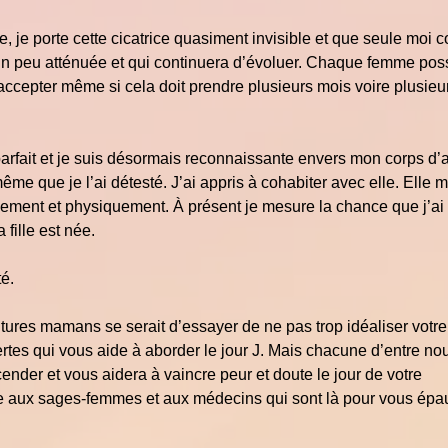
, je porte cette cicatrice quasiment invisible et que seule moi c
st un peu atténuée et qui continuera d’évoluer. Chaque femme po
 l’accepter même si cela doit prendre plusieurs mois voire plusieu
parfait et je suis désormais reconnaissante envers mon corps d’a
même que je l’ai détesté. J’ai appris à cohabiter avec elle. Elle 
uement et physiquement. À présent je mesure la chance que j’ai 
ille est née.
té.
futures mamans se serait d’essayer de ne pas trop idéaliser votre
tes qui vous aide à aborder le jour J. Mais chacune d’entre no
der et vous aidera à vaincre peur et doute le jour de votre
e aux sages-femmes et aux médecins qui sont là pour vous épau