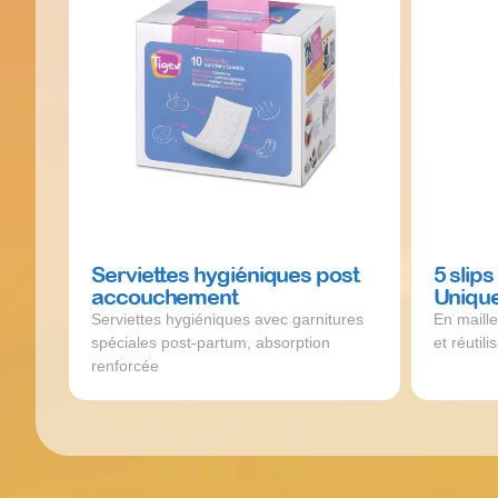
Serviettes hygiéniques post
5 slips
accouchement
Uniqu
Serviettes hygiéniques avec garnitures
En maille 
spéciales post-partum, absorption
et réutil
renforcée