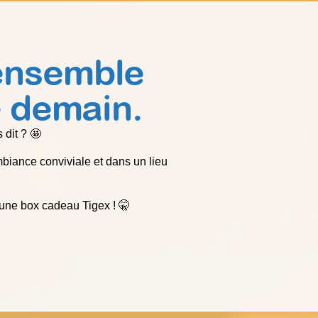
ensemble
e demain.
 dit ? 🤩
iance conviviale et dans un lieu
 une box cadeau Tigex ! 🤫