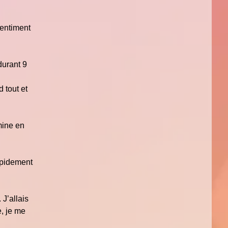
sentiment
durant 9
 tout et
mine en
rapidement
 J’allais
e, je me