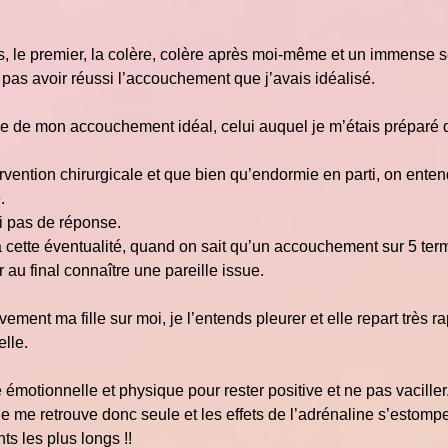
s, le premier, la colère, colère après moi-même et un immense 
ne pas avoir réussi l’accouchement que j’avais idéalisé.
me de mon accouchement idéal, celui auquel je m’étais préparé 
ervention chirurgicale et que bien qu’endormie en parti, on entend
.
ai pas de réponse.
 à cette éventualité, quand on sait qu’un accouchement sur 5 ter
u final connaître une pareille issue.
ment ma fille sur moi, je l’entends pleurer et elle repart très 
lle.
motionnelle et physique pour rester positive et ne pas vaciller.
Je me retrouve donc seule et les effets de l’adrénaline s’estomp
ts les plus longs !!