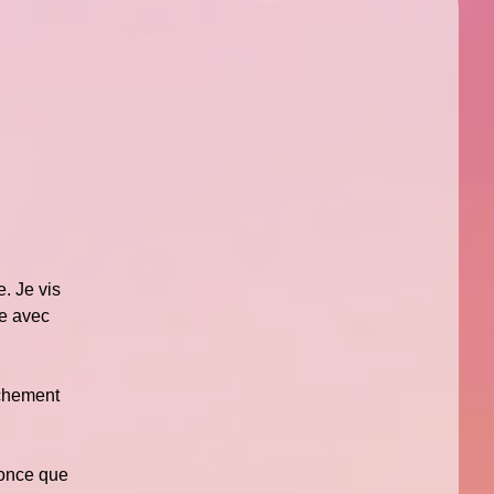
. Je vis
re avec
uchement
nonce que