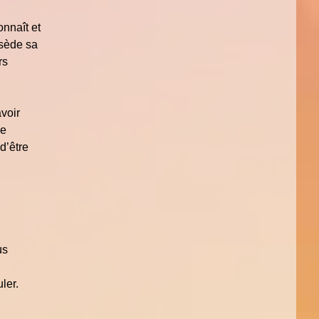
onnaît et
ssède sa
rs
voir
me
d’être
us
ler.