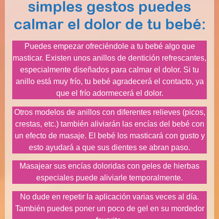
simples gestos puedes
calmar el dolor de tu bebé:
Puedes empezar ofreciéndole a tu bebé algo que
masticar. Existen unos anillos de dentición refrescantes,
especialmente diseñados para calmar el dolor. Si tu
anillo está muy frío, tu bebé agradecerá el contacto, ya
que el frío adormecerá el dolor.
Otros modelos de anillos con diferentes relieves (picos,
crestas, etc.) también aliviarán las encías del bebé con
un efecto de masaje. El bebé los masticará con gusto y
esto ayudará a que sus dientes se abran paso.
Masajear sus encías doloridas con geles de hierbas
especiales puede aliviarle temporalmente.
No dude en repetir la aplicación varias veces al día.
También puedes poner un poco de gel en su mordedor