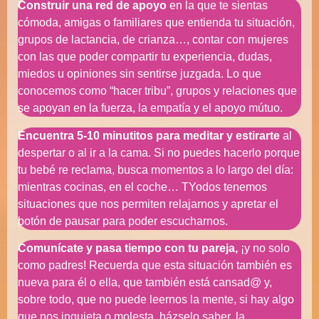
Construir una red de apoyo
en la que te sientas
cómoda, amigas o familiares que entienda tu situación,
grupos de lactancia, de crianza…, contar con mujeres
con las que poder compartir tu experiencia, dudas,
miedos u opiniones sin sentirse juzgada. Lo que
conocemos como “hacer tribu”, grupos y relaciones que
se apoyan en la fuerza, la empatía y el apoyo mútuo.
Encuentra 5-10 minutitos para meditar y estirarte
al
despertar o al ir a la cama. Si no puedes hacerlo porque
tu bebé re reclama, busca momentos a lo largo del día:
mientras cocinas, en el coche… TYodos tenemos
situaciones que nos permiten relajarnos y apretar el
botón de pausar para poder escucharnos.
Comunícate y pasa tiempo con tu pareja,
¡y no solo
como padres! Recuerda que esta situación también es
nueva para él o ella, que también está cansad@ y,
sobre todo, que no puede leernos la mente, si hay algo
que nos inquieta o molesta, házselo saber, la