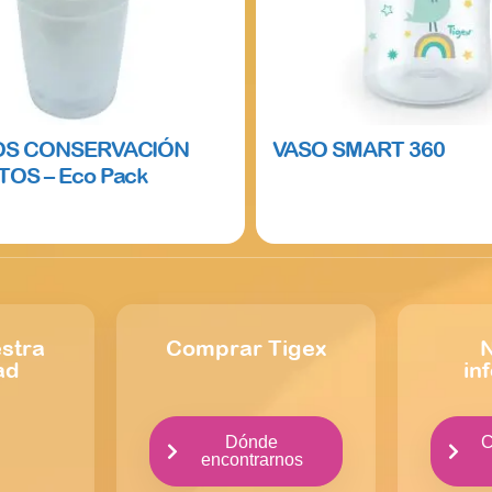
OS CONSERVACIÓN
VASO SMART 360
OS – Eco Pack
Read more
e
stra
Comprar Tigex
N
ad
in
Dónde
C
encontrarnos