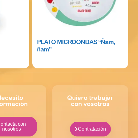
PLATO MICROONDAS “Ñam,
ñam”
Read more
ecesito
Quiero trabajar
formación
con vosotros
ontacta con
nosotros
Contratación