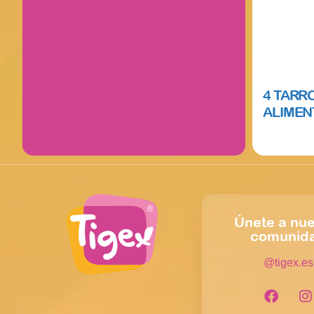
4 TARR
ALIMENT
Read mor
Únete a nue
comunid
@tigex.es