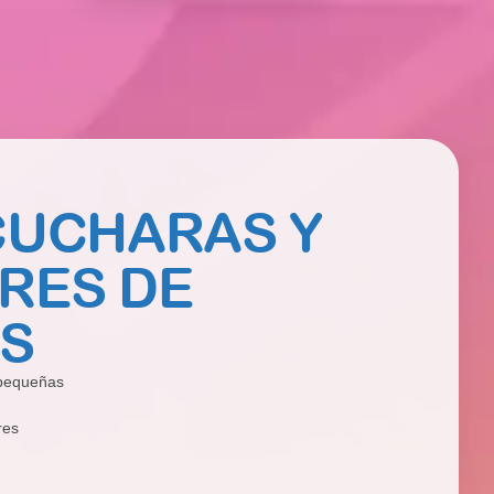
CUCHARAS Y
RES DE
S
pequeñas
res