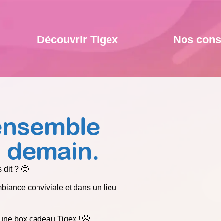
Découvrir Tigex
Nos cons
ensemble
e demain.
 dit ? 🤩
iance conviviale et dans un lieu
 une box cadeau Tigex ! 🤫