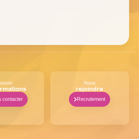
esoin
Nous
ormations
rejoindre
 contacter
Recrutement