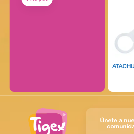
ATACHU
Read mor
Únete a nue
comunid