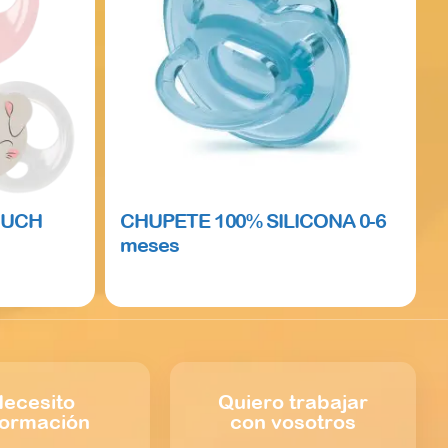
OUCH
CHUPETE 100% SILICONA 0-6
meses
Read more
ecesito
Quiero trabajar
formación
con vosotros