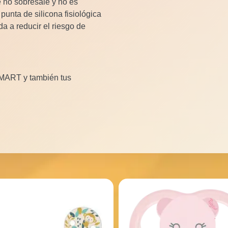
e no sobresale y no es
unta de silicona fisiológica
da a reducir el riesgo de
SMART y también tus