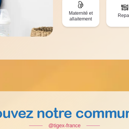
Maternité et
Repa
allaitement
ouvez notre commu
@tigex-france