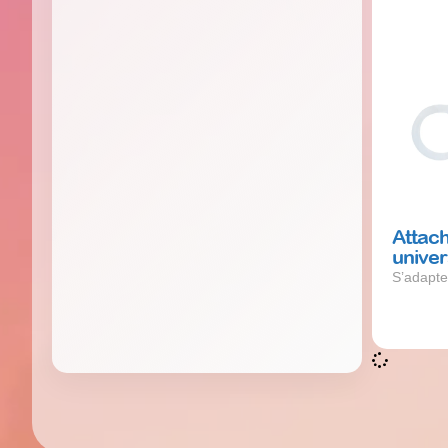
Attac
univer
S’adapte