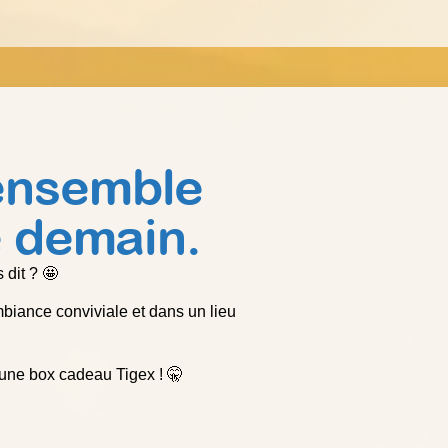
ensemble
e demain.
 dit ? 🤩
iance conviviale et dans un lieu
 une box cadeau Tigex ! 🤫