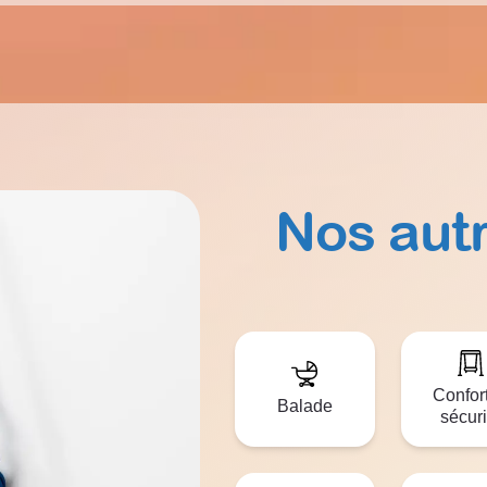
Nos aut
Confort
Balade
sécuri