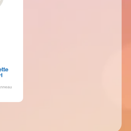
ette
H
anneau