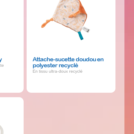
y
Attache-sucette doudou en
polyester recyclé
te
En tissu ultra-doux recyclé