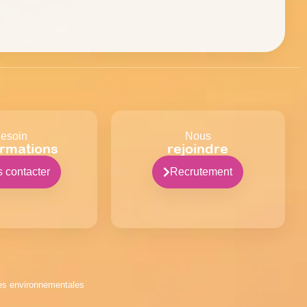
esoin
Nous
ormations
rejoindre
 contacter
Recrutement
ues environnementales