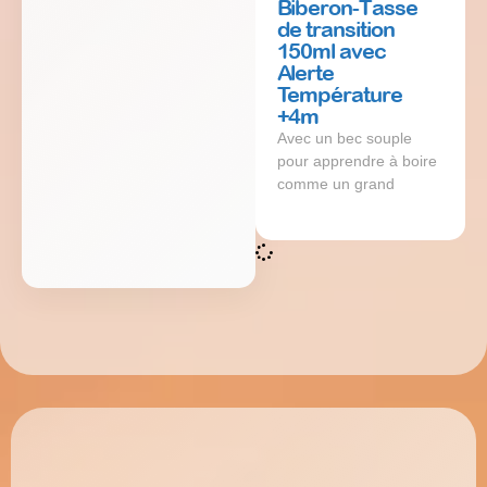
Biberon-Tasse
de transition
150ml avec
Alerte
Température
+4m
Avec un bec souple
pour apprendre à boire
comme un grand