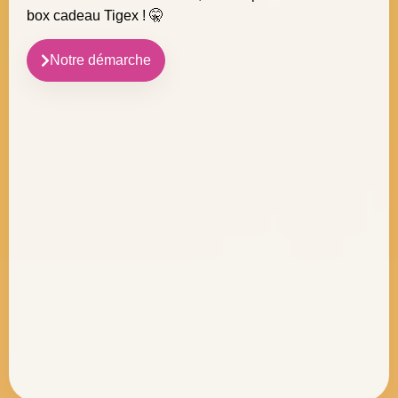
box cadeau Tigex ! 🤫
Notre démarche