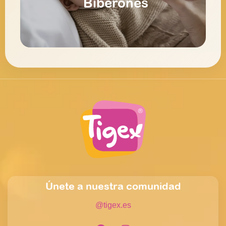
Biberones
Biberones
Únete a nuestra comunidad
@tigex.es