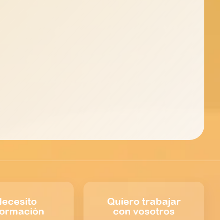
ecesito
Quiero trabajar
formación
con vosotros