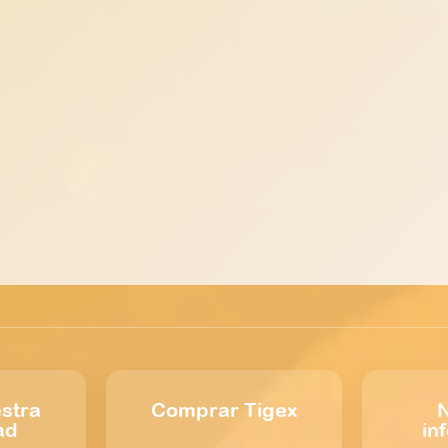
stra
Comprar Tigex
N
ad
in